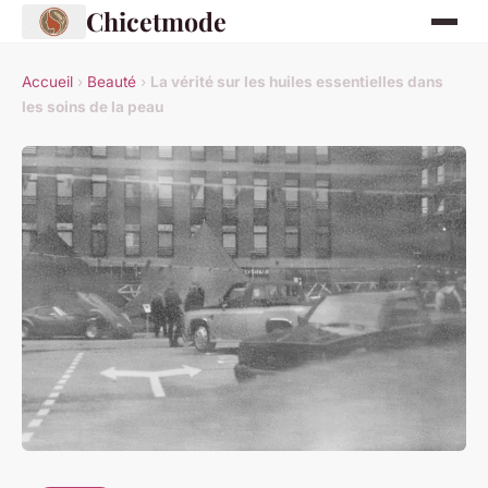
Chicetmode
Accueil
›
Beauté
›
La vérité sur les huiles essentielles dans
les soins de la peau