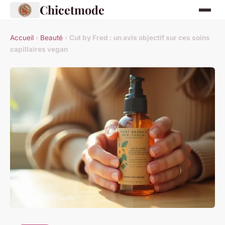
Chicetmode
Accueil
›
Beauté
›
Cut by Fred : un avis objectif sur ces soins
capillaires vegan