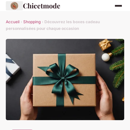
Chicetmode
Accueil
›
Shopping
›
Découvrez les boxes cadeau
personnalisées pour chaque occasion