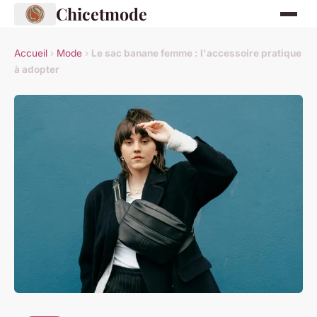
Chicetmode
Accueil
›
Mode
›
Le sac banane femme : l'accessoire pratique
à adopter