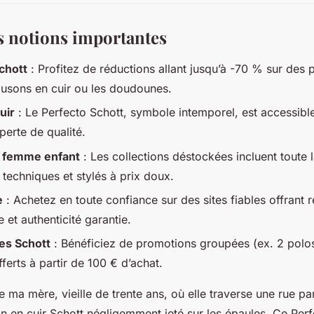
es notions importantes
chott
: Profitez de réductions allant jusqu’à -70 % sur des 
usons en cuir ou les doudounes.
uir
: Le Perfecto Schott, symbole intemporel, est accessible 
perte de qualité.
femme enfant
: Les collections déstockées incluent toute l
techniques et stylés à prix doux.
e
: Achetez en toute confiance sur des sites fiables offrant re
e et authenticité garantie.
les Schott
: Bénéficiez de promotions groupées (ex. 2 polos
fferts à partir de 100 € d’achat.
e ma mère, vieille de trente ans, où elle traverse une rue pa
n en cuir Schott négligemment jeté sur les épaules. Ce Perf