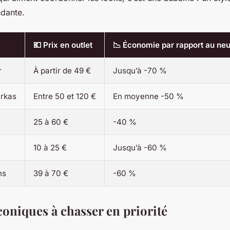
ndante.
💶 Prix en outlet
📉 Économie par rapport au neu
r
À partir de 49 €
Jusqu’à -70 %
rkas
Entre 50 et 120 €
En moyenne -50 %
25 à 60 €
-40 %
10 à 25 €
Jusqu’à -60 %
ns
39 à 70 €
-60 %
coniques à chasser en priorité