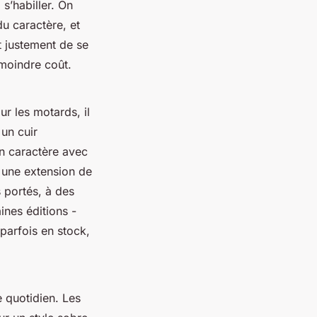
s’habiller. On
du caractère, et
t justement de se
 moindre coût.
ur les motards, il
un cuir
en caractère avec
t une extension de
s portés, à des
aines éditions -
parfois en stock,
e quotidien. Les