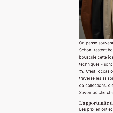
On pense souvent
Schott, restent h
bouscule cette id
techniques - sont
%
. C’est l’occasi
traverse les sais
de collections, d
Savoir où cherche
L'opportunité d
Les prix en outle