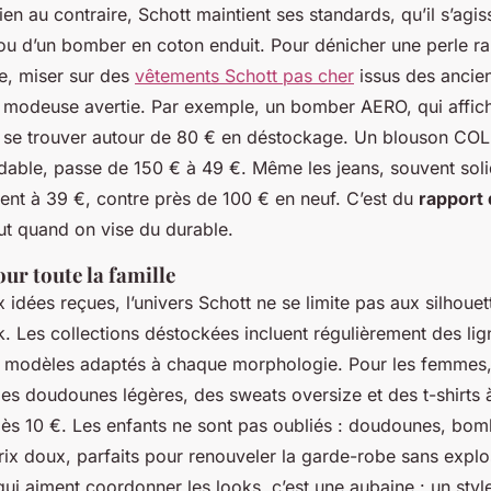
Bien au contraire, Schott maintient ses standards, qu’il s’agi
ou d’un bomber en coton enduit. Pour dénicher une perle ra
, miser sur des
vêtements Schott pas cher
issus des ancien
e modeuse avertie. Par exemple, un bomber AERO, qui affic
t se trouver autour de 80 € en déstockage. Un blouson C
dable, passe de 150 € à 49 €. Même les jeans, souvent sol
nt à 39 €, contre près de 100 € en neuf. C’est du
rapport 
out quand on vise du durable.
our toute la famille
 idées reçues, l’univers Schott ne se limite pas aux silhoue
. Les collections déstockées incluent régulièrement des li
s modèles adaptés à chaque morphologie. Pour les femmes,
es doudounes légères, des sweats oversize et des t-shirts à 
ès 10 €. Les enfants ne sont pas oubliés : doudounes, bomb
ix doux, parfaits pour renouveler la garde-robe sans explo
qui aiment coordonner les looks, c’est une aubaine : un style