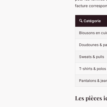
facture correspo
🔍 Catégorie
Blousons en cui
Doudounes & pa
Sweats & pulls
T-shirts & polos
Pantalons & jea
Les pièces i