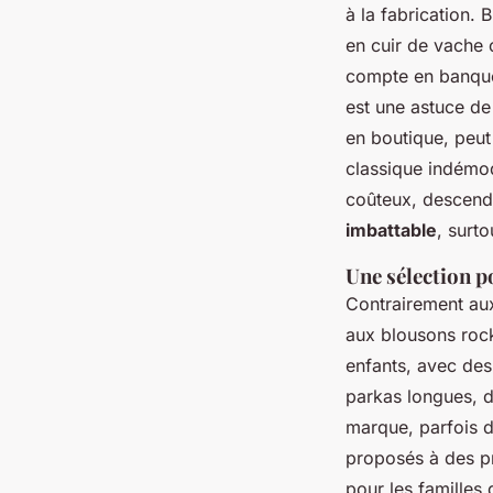
à la fabrication. 
en cuir de vache 
compte en banque
est une astuce d
en boutique, peu
classique indémo
coûteux, descende
imbattable
, surt
Une sélection p
Contrairement aux
aux blousons rock
enfants, avec de
parkas longues, d
marque, parfois d
proposés à des pr
pour les familles 