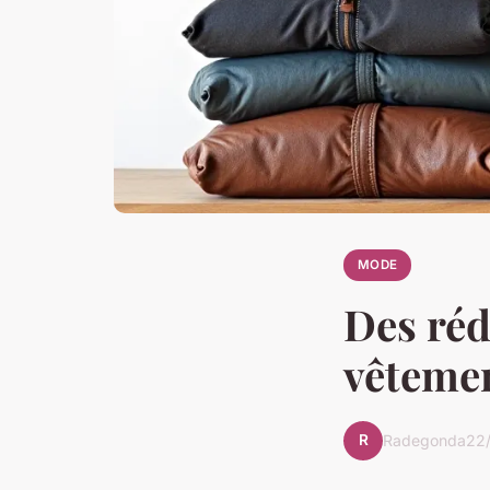
MODE
Des réd
vêtemen
R
Radegonda
22