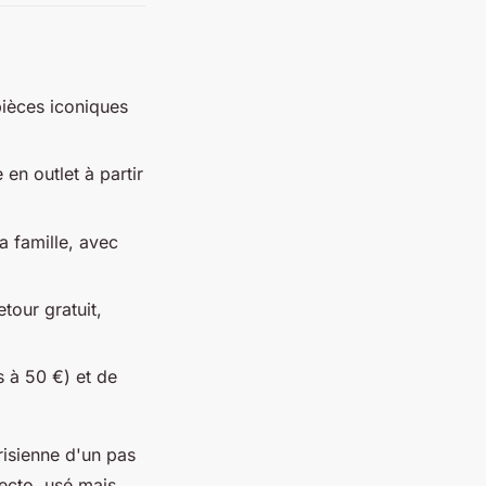
pièces iconiques
en outlet à partir
a famille, avec
tour gratuit,
 à 50 €) et de
risienne d'un pas
ecto, usé mais