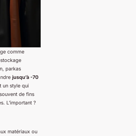
itage comme
déstockage
n, parkas
eindre
jusqu’à -70
t un style qui
 souvent de fins
s. L’important ?
 aux matériaux ou