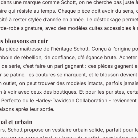
 dans une marque comme Schott, on ne cherche pas juste à 
aire qui résiste au temps. Chaque pièce doit avoir du sens, 
cité à rester stylée d’année en année. Le déstockage perme
rde-robe signature, avec des modèles cultes accessibles à
es blousons en cuir
la pièce maîtresse de l’héritage Schott. Conçu à l’origine po
bole de rébellion, de confiance, d’élégance brute. Acheter 
 de série, c’est faire un pari gagnant : ces pièces gagnent 
ir se patine, les coutures se marquent, et le blouson devien
n outlet, on peut trouver des modèles intacts, parfois jamai
ien à voir avec ceux des boutiques. Et pour les puristes, cert
Perfecto ou le Harley-Davidson Collaboration - reviennent 
isons après leur sortie.
ual et urbain
s, Schott propose un vestiaire urbain solide, parfait pour l