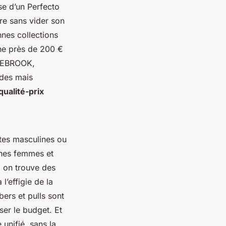
sse d’un Perfecto
re sans vider son
nes collections
he près de 200 €
OLEBROOK,
ides mais
qualité-prix
ttes masculines ou
gnes femmes et
 on trouve des
l’effigie de la
ers et pulls sont
ser le budget. Et
 unifié, sans la