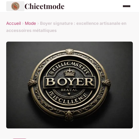
Chicetmode
Accueil
›
Mode
›
Boyer signature : excellence artisanale en
accessoires métalliques