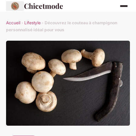
Chicetmode
Accueil
›
Lifestyle
›
Découvrez le couteau à champignon
personnalisé idéal pour vous